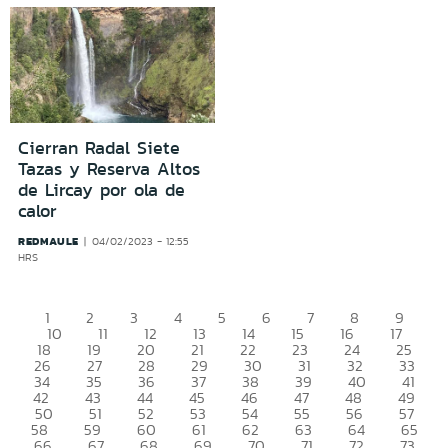
Cierran Radal Siete
Tazas y Reserva Altos
de Lircay por ola de
calor
REDMAULE
04/02/2023 - 12:55
HRS
1
2
3
4
5
6
7
8
9
10
11
12
13
14
15
16
17
18
19
20
21
22
23
24
25
26
27
28
29
30
31
32
33
34
35
36
37
38
39
40
41
42
43
44
45
46
47
48
49
50
51
52
53
54
55
56
57
58
59
60
61
62
63
64
65
66
67
68
69
70
71
72
73