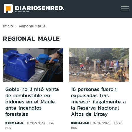
Click acá para ir directamente al contenido
Inicio
Regional
Maule
REGIONAL MAULE
Gobierno limitó venta
16 personas fueron
de combustible en
expulsadas tras
bidones en el Maule
ingresar ilegalmente a
ante incendios
la Reserva Nacional
forestales
Altos de Lircay
REDMAULE
REDMAULE
07/02/2023 - 11:42
07/02/2023 - 09:43
HRS
HRS