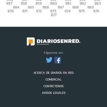
857
858
859
860
861
862
863
864
865
866
867
868
869
870
871
872
873
874
875
876
877
Síguenos en:
ACERCA DE DIARIOS EN RED
COMERCIAL
CONTÁCTENOS
AVISOS LEGALES