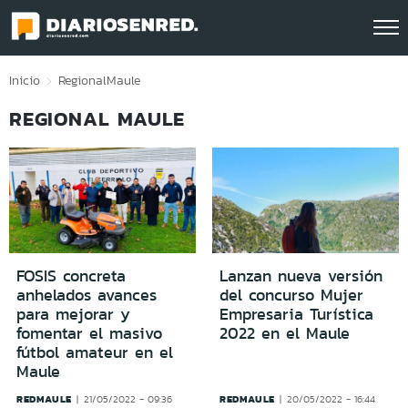
Click acá para ir directamente al contenido
Inicio
Regional
Maule
REGIONAL MAULE
FOSIS concreta
Lanzan nueva versión
anhelados avances
del concurso Mujer
para mejorar y
Empresaria Turística
fomentar el masivo
2022 en el Maule
fútbol amateur en el
Maule
REDMAULE
REDMAULE
21/05/2022 - 09:36
20/05/2022 - 16:44