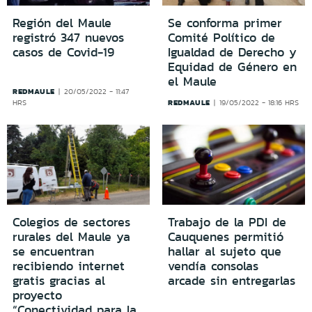
Región del Maule
Se conforma primer
registró 347 nuevos
Comité Político de
casos de Covid-19
Igualdad de Derecho y
Equidad de Género en
el Maule
REDMAULE
20/05/2022 - 11:47
REDMAULE
HRS
19/05/2022 - 18:16 HRS
Colegios de sectores
Trabajo de la PDI de
rurales del Maule ya
Cauquenes permitió
se encuentran
hallar al sujeto que
recibiendo internet
vendía consolas
gratis gracias al
arcade sin entregarlas
proyecto
“Conectividad para la