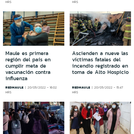
HRS
HRS
Maule es primera
Ascienden a nueve las
región del país en
víctimas fatales del
cumplir meta de
incendio registrado en
vacunación contra
toma de Alto Hospicio
influenza
REDMAULE
REDMAULE
20/05/2022 - 16:02
20/05/2022 - 15:47
HRS
HRS