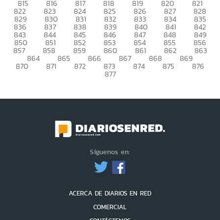
815
816
817
818
819
820
821
822
823
824
825
826
827
828
829
830
831
832
833
834
835
836
837
838
839
840
841
842
843
844
845
846
847
848
849
850
851
852
853
854
855
856
857
858
859
860
861
862
863
864
865
866
867
868
869
870
871
872
873
874
875
876
877
Síguenos en:
ACERCA DE DIARIOS EN RED
COMERCIAL