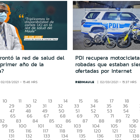
ontó la red de salud del
PDI recupera motocicleta
 primer año de la
robadas que estaban sie
a?
ofertadas por Internet
REDMAULE
02/03/2021 - 15:46 HRS
02/03/2021 - 15:37 HRS
10
11
12
13
14
15
16
17
18
29
30
31
32
33
34
35
36
47
48
49
50
51
52
53
54
65
66
67
68
69
70
71
72
82
83
84
85
86
87
88
89
90
99
100
101
102
103
104
105
106
115
116
117
118
119
120
121
122
131
132
133
134
135
136
137
138