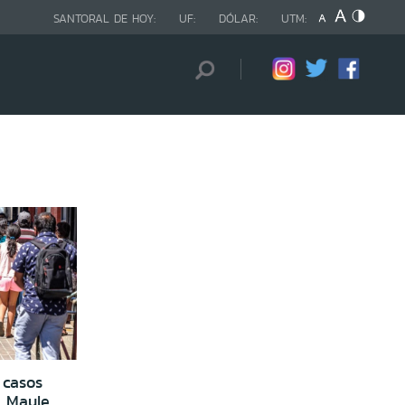
SANTORAL DE HOY:
UF:
DÓLAR:
UTM:
 casos
l Maule