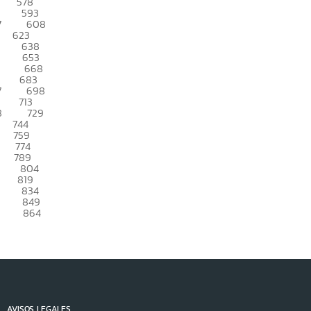
578
593
7
608
623
638
653
668
683
7
698
713
8
729
744
759
774
789
804
819
834
849
864
AVISOS LEGALES