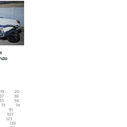
s
ndo
19
20
37
38
55
56
73
74
91
107
123
139