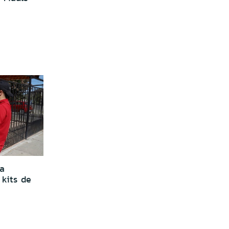
ha
 kits de