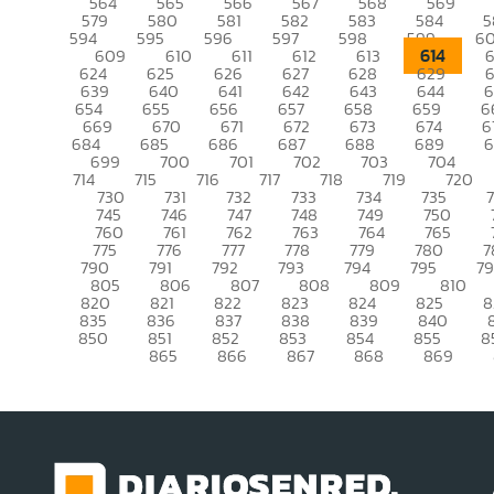
564
565
566
567
568
569
579
580
581
582
583
584
5
594
595
596
597
598
599
6
614
609
610
611
612
613
6
624
625
626
627
628
629
639
640
641
642
643
644
6
654
655
656
657
658
659
6
669
670
671
672
673
674
6
684
685
686
687
688
689
699
700
701
702
703
704
714
715
716
717
718
719
720
730
731
732
733
734
735
745
746
747
748
749
750
760
761
762
763
764
765
775
776
777
778
779
780
7
790
791
792
793
794
795
7
805
806
807
808
809
810
820
821
822
823
824
825
8
835
836
837
838
839
840
850
851
852
853
854
855
8
865
866
867
868
869