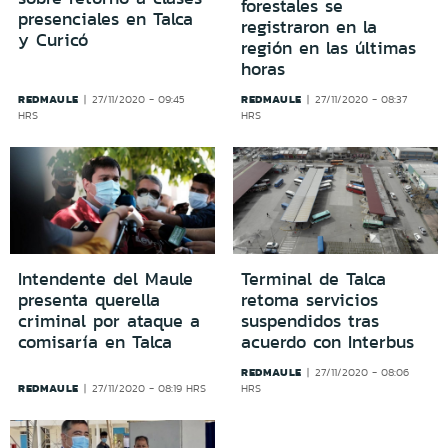
forestales se
presenciales en Talca
registraron en la
y Curicó
región en las últimas
horas
REDMAULE
REDMAULE
27/11/2020 - 09:45
27/11/2020 - 08:37
HRS
HRS
Intendente del Maule
Terminal de Talca
presenta querella
retoma servicios
criminal por ataque a
suspendidos tras
comisaría en Talca
acuerdo con Interbus
REDMAULE
27/11/2020 - 08:06
REDMAULE
27/11/2020 - 08:19 HRS
HRS