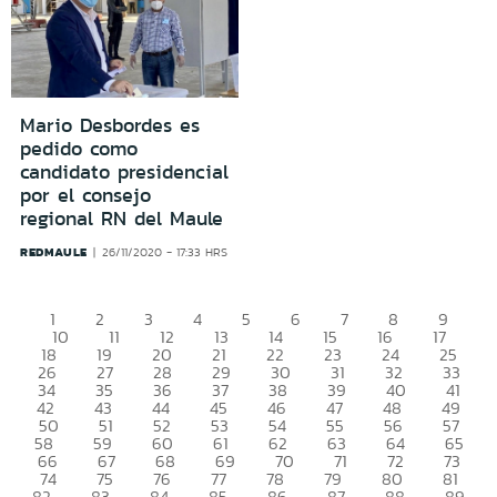
Mario Desbordes es
pedido como
candidato presidencial
por el consejo
regional RN del Maule
REDMAULE
26/11/2020 - 17:33 HRS
1
2
3
4
5
6
7
8
9
10
11
12
13
14
15
16
17
18
19
20
21
22
23
24
25
26
27
28
29
30
31
32
33
34
35
36
37
38
39
40
41
42
43
44
45
46
47
48
49
50
51
52
53
54
55
56
57
58
59
60
61
62
63
64
65
66
67
68
69
70
71
72
73
74
75
76
77
78
79
80
81
82
83
84
85
86
87
88
89