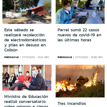
Este sábado se
Parral sumó 22 casos
realizará recolección
nuevos de covid-19 en
de electrodomésticos
las últimas horas
y pilas en desuso en
Colbún
REDMAULE
REDMAULE
27/11/2020 - 13:32 HRS
27/11/2020 - 13:06 HRS
Ministro de Educación
realizó conversatorio
Tres incendios
sobre retorno a clases