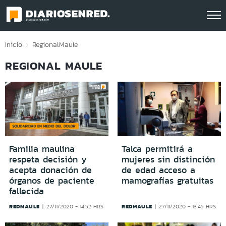
Click acá para ir directamente al contenido
Inicio
Regional
Maule
REGIONAL MAULE
Familia maulina
Talca permitirá a
respeta decisión y
mujeres sin distinción
acepta donación de
de edad acceso a
órganos de paciente
mamografías gratuitas
fallecida
REDMAULE
REDMAULE
27/11/2020 - 14:52 HRS
27/11/2020 - 13:45 HRS