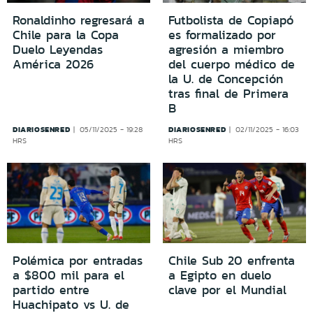
Ronaldinho regresará a
Futbolista de Copiapó
Chile para la Copa
es formalizado por
Duelo Leyendas
agresión a miembro
América 2026
del cuerpo médico de
la U. de Concepción
tras final de Primera
B
DIARIOSENRED
DIARIOSENRED
05/11/2025 - 19:28
02/11/2025 - 16:03
HRS
HRS
Polémica por entradas
Chile Sub 20 enfrenta
a $800 mil para el
a Egipto en duelo
partido entre
clave por el Mundial
Huachipato vs U. de