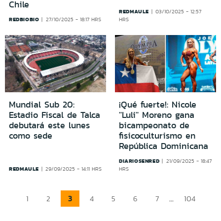
Chile
REDMAULE
03/10/2025 - 12:57
REDBIOBIO
27/10/2025 - 18:17 HRS
HRS
Mundial Sub 20:
¡Qué fuerte!: Nicole
Estadio Fiscal de Talca
''Luli'' Moreno gana
debutará este lunes
bicampeonato de
como sede
fisicoculturismo en
República Dominicana
DIARIOSENRED
21/09/2025 - 18:47
REDMAULE
29/09/2025 - 14:11 HRS
HRS
3
...
1
2
4
5
6
7
104