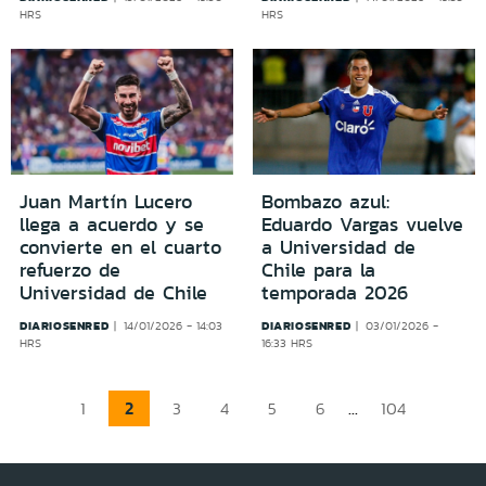
HRS
HRS
Juan Martín Lucero
Bombazo azul:
llega a acuerdo y se
Eduardo Vargas vuelve
convierte en el cuarto
a Universidad de
refuerzo de
Chile para la
Universidad de Chile
temporada 2026
DIARIOSENRED
DIARIOSENRED
14/01/2026 - 14:03
03/01/2026 -
HRS
16:33 HRS
2
...
1
3
4
5
6
104