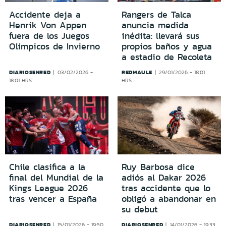
Accidente deja a
Rangers de Talca
Henrik Von Appen
anuncia medida
fuera de los Juegos
inédita: llevará sus
Olímpicos de Invierno
propios baños y agua
a estadio de Recoleta
DIARIOSENRED
REDMAULE
03/02/2026 -
29/01/2026 - 18:01
18:01 HRS
HRS
Chile clasifica a la
Ruy Barbosa dice
final del Mundial de la
adiós al Dakar 2026
Kings League 2026
tras accidente que lo
tras vencer a España
obligó a abandonar en
su debut
DIARIOSENRED
DIARIOSENRED
15/01/2026 - 19:50
14/01/2026 - 19:33