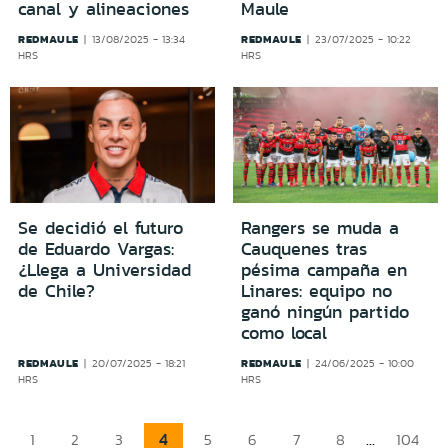
canal y alineaciones
Maule
REDMAULE
REDMAULE
13/08/2025 - 13:34
23/07/2025 - 10:22
HRS
HRS
Se decidió el futuro
Rangers se muda a
de Eduardo Vargas:
Cauquenes tras
¿Llega a Universidad
pésima campaña en
de Chile?
Linares: equipo no
ganó ningún partido
como local
REDMAULE
REDMAULE
20/07/2025 - 18:21
24/06/2025 - 10:00
HRS
HRS
4
...
1
2
3
5
6
7
8
104