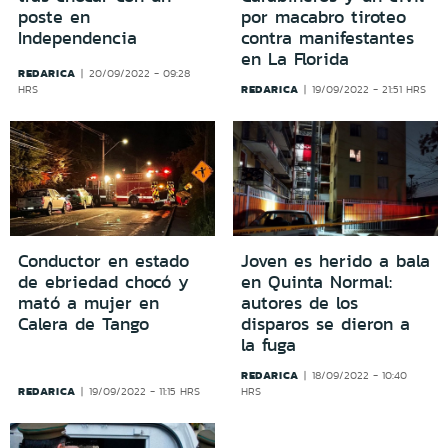
poste en
por macabro tiroteo
Independencia
contra manifestantes
en La Florida
REDARICA
20/09/2022 - 09:28
REDARICA
HRS
19/09/2022 - 21:51 HRS
Conductor en estado
Joven es herido a bala
de ebriedad chocó y
en Quinta Normal:
mató a mujer en
autores de los
Calera de Tango
disparos se dieron a
la fuga
REDARICA
18/09/2022 - 10:40
REDARICA
19/09/2022 - 11:15 HRS
HRS