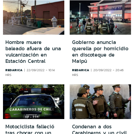
Hombre muere
Gobierno anuncia
baleado afuera de una
querella por homicidio
vulcanización en
en discoteque de
Estación Central
Maipú
REDARICA
REDARICA
22/09/2022 - 10:14
20/09/2022 - 20:46
HRS
HRS
Motociclista falleció
Condenan a dos
tras chocar con un
Carabineros y un civil