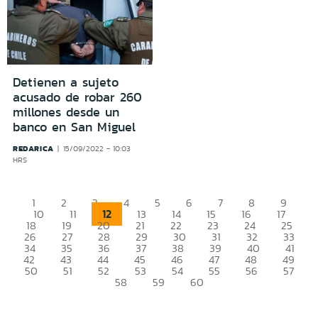
Detienen a sujeto
acusado de robar 260
millones desde un
banco en San Miguel
REDARICA
15/09/2022 - 10:03
HRS
1
2
3
4
5
6
7
8
9
12
10
11
13
14
15
16
17
18
19
20
21
22
23
24
25
26
27
28
29
30
31
32
33
34
35
36
37
38
39
40
41
42
43
44
45
46
47
48
49
50
51
52
53
54
55
56
57
58
59
60