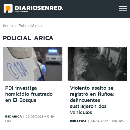
Click acá para ir directamente al contenido
Inicio
Policial
Arica
POLICIAL ARICA
PDI investiga
Violento asalto se
homicidio frustrado
registró en Ñuñoa:
en El Bosque
delincuentes
sustrajeron dos
vehículos
REDARICA
25/09/2022 - 12:49
REDARICA
HRS
24/09/2022 - 11:19 HRS