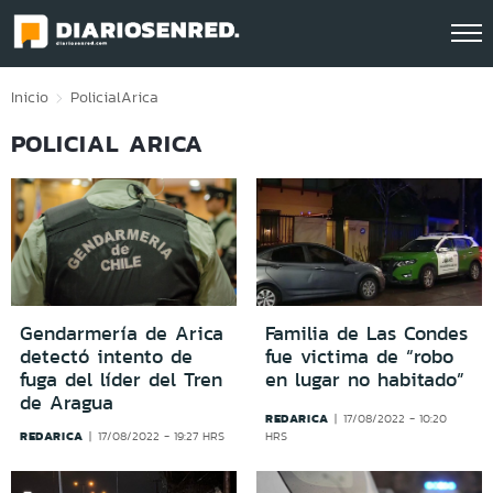
Click acá para ir directamente al contenido
Inicio
Policial
Arica
POLICIAL ARICA
Gendarmería de Arica
Familia de Las Condes
detectó intento de
fue victima de “robo
fuga del líder del Tren
en lugar no habitado”
de Aragua
REDARICA
17/08/2022 - 10:20
REDARICA
17/08/2022 - 19:27 HRS
HRS