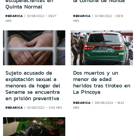
estupefacientes en
la comuna de Ñuñoa
Quinta Normal
REDARICA
REDARICA
13/08/2022 - 09:27
12/08/2022 - 09:13
HRS
HRS
Sujeto acusado de
Dos muertos y un
explotación sexual a
menor de edad
menores de hogar del
heridos tras tiroteo en
Sename se encuentra
La Pincoya
en prisión preventiva
REDARICA
09/08/2022 - 19:32
REDARICA
10/08/2022 - 21:01 HRS
HRS