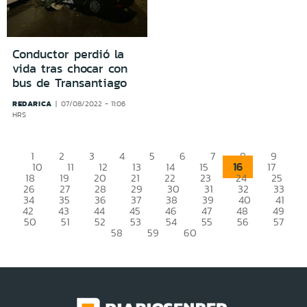
Conductor perdió la
vida tras chocar con
bus de Transantiago
REDARICA
07/08/2022 - 11:06
HRS
1
2
3
4
5
6
7
8
9
16
10
11
12
13
14
15
17
18
19
20
21
22
23
24
25
26
27
28
29
30
31
32
33
34
35
36
37
38
39
40
41
42
43
44
45
46
47
48
49
50
51
52
53
54
55
56
57
58
59
60