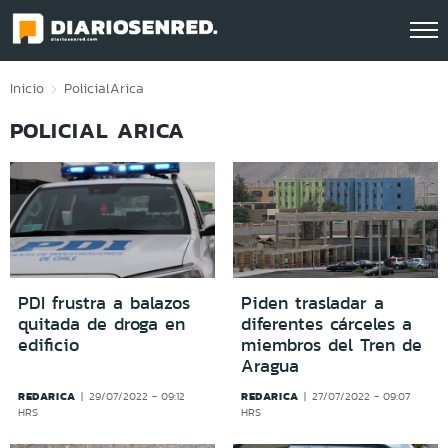
Click acá para ir directamente al contenido
Inicio
Policial
Arica
POLICIAL ARICA
PDI frustra a balazos
Piden trasladar a
quitada de droga en
diferentes cárceles a
edificio
miembros del Tren de
Aragua
REDARICA
REDARICA
29/07/2022 - 09:12
27/07/2022 - 09:07
HRS
HRS