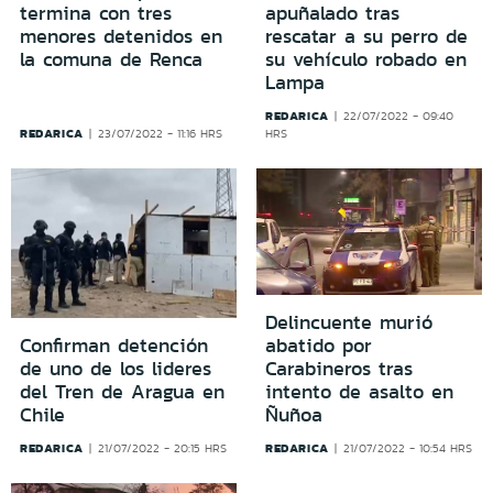
termina con tres
apuñalado tras
menores detenidos en
rescatar a su perro de
la comuna de Renca
su vehículo robado en
Lampa
REDARICA
22/07/2022 - 09:40
REDARICA
23/07/2022 - 11:16 HRS
HRS
Delincuente murió
Confirman detención
abatido por
de uno de los lideres
Carabineros tras
del Tren de Aragua en
intento de asalto en
Chile
Ñuñoa
REDARICA
REDARICA
21/07/2022 - 20:15 HRS
21/07/2022 - 10:54 HRS