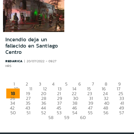
Incendio deja un
fallecido en Santiago
Centro
REDARICA
20/07/2022 - 09:27
HRS
1
2
3
4
5
6
7
8
9
10
11
12
13
14
15
16
17
18
19
20
21
22
23
24
25
26
27
28
29
30
31
32
33
34
35
36
37
38
39
40
41
42
43
44
45
46
47
48
49
50
51
52
53
54
55
56
57
58
59
60