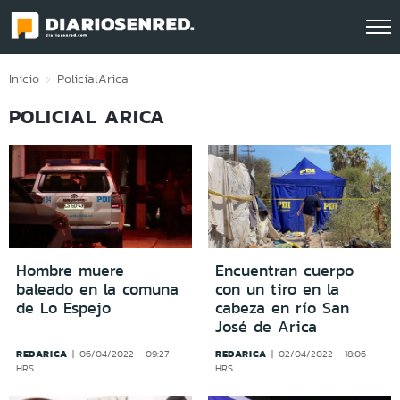
Click acá para ir directamente al contenido
Inicio
Policial
Arica
POLICIAL ARICA
Hombre muere
Encuentran cuerpo
baleado en la comuna
con un tiro en la
de Lo Espejo
cabeza en río San
José de Arica
REDARICA
REDARICA
06/04/2022 - 09:27
02/04/2022 - 18:06
HRS
HRS