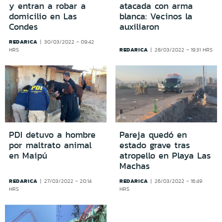
y entran a robar a
atacada con arma
domicilio en Las
blanca: Vecinos la
Condes
auxiliaron
REDARICA
30/03/2022 - 09:42
REDARICA
HRS
28/03/2022 - 19:31 HRS
PDI detuvo a hombre
Pareja quedó en
por maltrato animal
estado grave tras
en Maipú
atropello en Playa Las
Machas
REDARICA
REDARICA
27/03/2022 - 20:14
26/03/2022 - 16:49
HRS
HRS