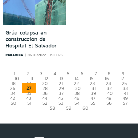
Grúa colapsa en
construcción de
Hospital El Salvador
REDARICA
26/03/2022 - 15:11 HRS
1
2
3
4
5
6
7
8
9
10
11
12
13
14
15
16
17
18
19
20
21
22
23
24
25
27
26
28
29
30
31
32
33
34
35
36
37
38
39
40
41
42
43
44
45
46
47
48
49
50
51
52
53
54
55
56
57
58
59
60