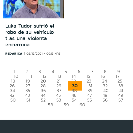
Luka Tudor sufrió el
robo de su vehículo
tras una violenta
encerrona
REDARICA
02/12/2021 - 09:15 HRS
1
2
3
4
5
6
7
8
9
10
11
12
13
14
15
16
17
18
19
20
21
22
23
24
25
30
26
27
28
29
31
32
33
34
35
36
37
38
39
40
41
42
43
44
45
46
47
48
49
50
51
52
53
54
55
56
57
58
59
60