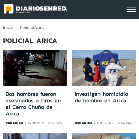
Click acá para ir directamente al contenido
Inicio
Policial
Arica
POLICIAL ARICA
Dos hombres fueron
Investigan homicidio
asesinados a tiros en
de hombre en Arica
el Cerro Chuño de
Arica
REDARICA
REDARICA
17/01/2022 - 11:29 HRS
12/01/2022 - 19:54 HRS