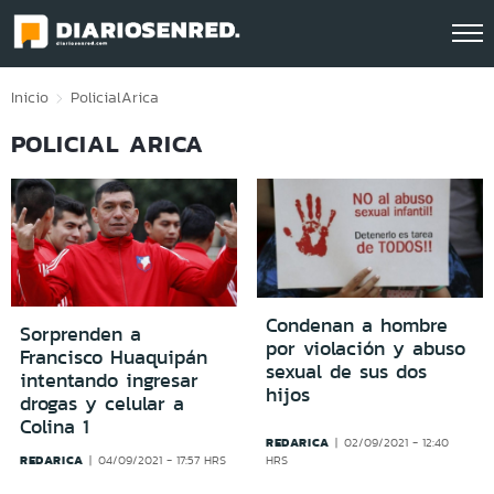
Click acá para ir directamente al contenido
Inicio
Policial
Arica
POLICIAL ARICA
Condenan a hombre
Sorprenden a
por violación y abuso
Francisco Huaquipán
sexual de sus dos
intentando ingresar
hijos
drogas y celular a
Colina 1
REDARICA
02/09/2021 - 12:40
REDARICA
04/09/2021 - 17:57 HRS
HRS