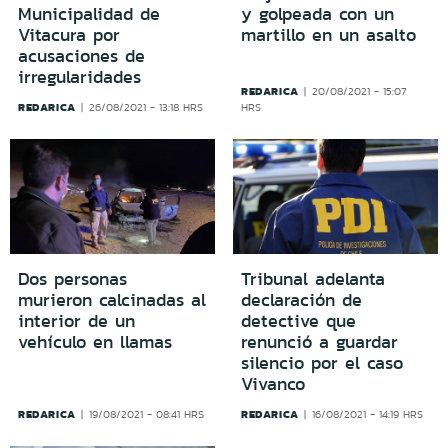
Municipalidad de
y golpeada con un
Vitacura por
martillo en un asalto
acusaciones de
irregularidades
REDARICA
20/08/2021 - 15:07
REDARICA
26/08/2021 - 13:18 HRS
HRS
Dos personas
Tribunal adelanta
murieron calcinadas al
declaración de
interior de un
detective que
vehículo en llamas
renunció a guardar
silencio por el caso
Vivanco
REDARICA
REDARICA
19/08/2021 - 08:41 HRS
16/08/2021 - 14:19 HRS