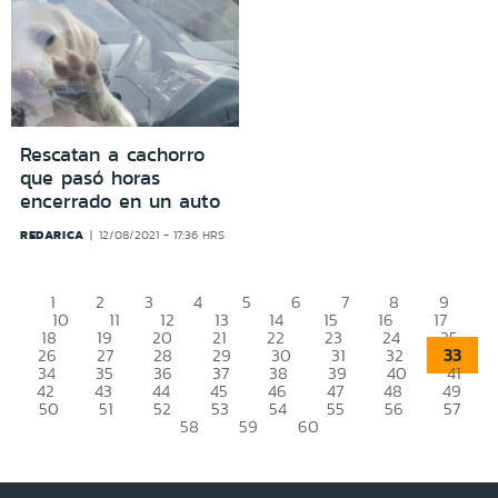
Rescatan a cachorro
que pasó horas
encerrado en un auto
REDARICA
12/08/2021 - 17:36 HRS
1
2
3
4
5
6
7
8
9
10
11
12
13
14
15
16
17
18
19
20
21
22
23
24
25
33
26
27
28
29
30
31
32
34
35
36
37
38
39
40
41
42
43
44
45
46
47
48
49
50
51
52
53
54
55
56
57
58
59
60