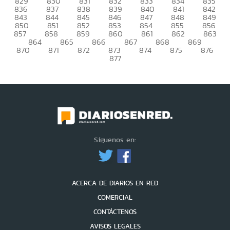
829
830
831
832
833
834
835
836
837
838
839
840
841
842
843
844
845
846
847
848
849
850
851
852
853
854
855
856
857
858
859
860
861
862
863
864
865
866
867
868
869
870
871
872
873
874
875
876
877
Síguenos en:
ACERCA DE DIARIOS EN RED
COMERCIAL
CONTÁCTENOS
AVISOS LEGALES