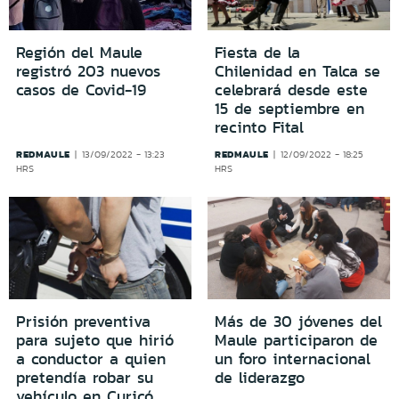
Región del Maule
Fiesta de la
registró 203 nuevos
Chilenidad en Talca se
casos de Covid-19
celebrará desde este
15 de septiembre en
recinto Fital
REDMAULE
REDMAULE
13/09/2022 - 13:23
12/09/2022 - 18:25
HRS
HRS
Prisión preventiva
Más de 30 jóvenes del
para sujeto que hirió
Maule participaron de
a conductor a quien
un foro internacional
pretendía robar su
de liderazgo
vehículo en Curicó