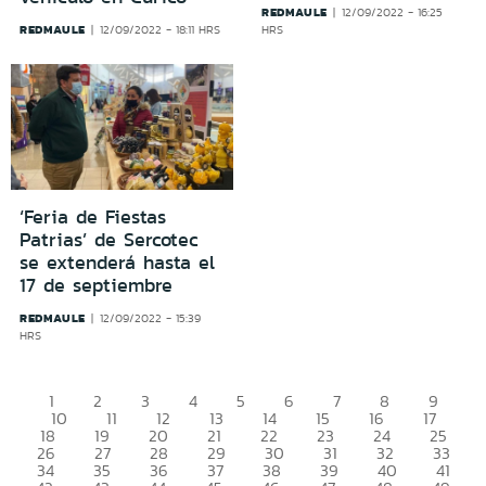
REDMAULE
12/09/2022 - 16:25
REDMAULE
12/09/2022 - 18:11 HRS
HRS
‘Feria de Fiestas
Patrias’ de Sercotec
se extenderá hasta el
17 de septiembre
REDMAULE
12/09/2022 - 15:39
HRS
1
2
3
4
5
6
7
8
9
10
11
12
13
14
15
16
17
18
19
20
21
22
23
24
25
26
27
28
29
30
31
32
33
34
35
36
37
38
39
40
41