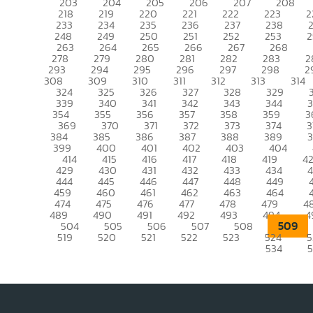
203
204
205
206
207
208
218
219
220
221
222
223
2
233
234
235
236
237
238
248
249
250
251
252
253
2
263
264
265
266
267
268
278
279
280
281
282
283
2
293
294
295
296
297
298
2
308
309
310
311
312
313
314
324
325
326
327
328
329
339
340
341
342
343
344
354
355
356
357
358
359
3
369
370
371
372
373
374
3
384
385
386
387
388
389
399
400
401
402
403
404
414
415
416
417
418
419
4
429
430
431
432
433
434
444
445
446
447
448
449
459
460
461
462
463
464
474
475
476
477
478
479
4
489
490
491
492
493
494
4
509
504
505
506
507
508
519
520
521
522
523
524
5
534