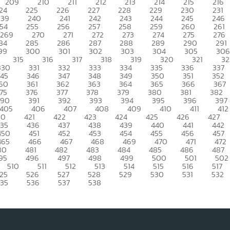
209
210
211
212
213
214
215
216
24
225
226
227
228
229
230
231
239
240
241
242
243
244
245
246
54
255
256
257
258
259
260
261
269
270
271
272
273
274
275
276
84
285
286
287
288
289
290
291
99
300
301
302
303
304
305
306
315
316
317
318
319
320
321
32
330
331
332
333
334
335
336
337
345
346
347
348
349
350
351
352
60
361
362
363
364
365
366
367
75
376
377
378
379
380
381
382
390
391
392
393
394
395
396
397
405
406
407
408
409
410
411
412
20
421
422
423
424
425
426
427
435
436
437
438
439
440
441
442
450
451
452
453
454
455
456
457
465
466
467
468
469
470
471
472
80
481
482
483
484
485
486
487
95
496
497
498
499
500
501
502
510
511
512
513
514
515
516
517
25
526
527
528
529
530
531
532
535
536
537
538