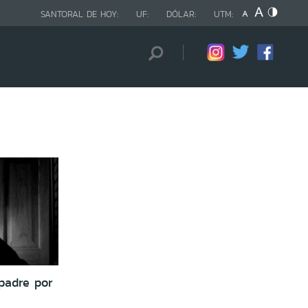
SANTORAL DE HOY:
UF:
DÓLAR:
UTM:
padre por