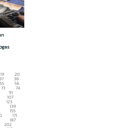
an
ogas
19
20
37
38
55
56
73
74
91
107
123
139
155
0
171
187
202