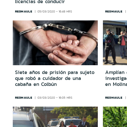
licencias de conducir
REDMAULE
REDMAULE
05/03/2020 - 16:48 HRS
Siete años de prisión para sujeto
Amplían 
que robó a cuidador de una
investig
cabaña en Colbún
en Molin
REDMAULE
REDMAULE
03/03/2020 - 16:05 HRS