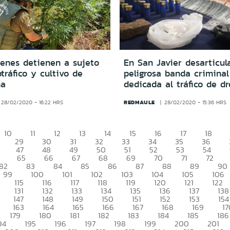
enes detienen a sujeto
En San Javier desarticul
tráfico y cultivo de
peligrosa banda criminal
na
dedicada al tráfico de dr
REDMAULE
28/02/2020 - 16:22 HRS
28/02/2020 - 15:36 HRS
10
11
12
13
14
15
16
17
18
29
30
31
32
33
34
35
36
47
48
49
50
51
52
53
54
65
66
67
68
69
70
71
72
82
83
84
85
86
87
88
89
90
99
100
101
102
103
104
105
106
115
116
117
118
119
120
121
122
131
132
133
134
135
136
137
138
147
148
149
150
151
152
153
154
163
164
165
166
167
168
169
17
179
180
181
182
183
184
185
186
94
195
196
197
198
199
200
201