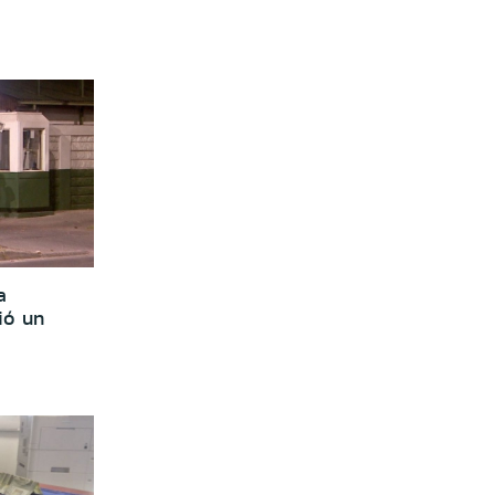
a
ió un