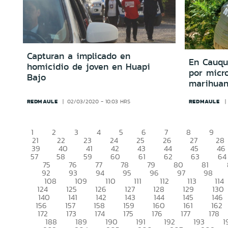
Capturan a implicado en
En Cauqu
homicidio de joven en Huapi
por micro
Bajo
marihua
REDMAULE
REDMAULE
02/03/2020 - 10:03 HRS
1
2
3
4
5
6
7
8
9
21
22
23
24
25
26
27
28
39
40
41
42
43
44
45
46
57
58
59
60
61
62
63
64
75
76
77
78
79
80
81
92
93
94
95
96
97
98
108
109
110
111
112
113
114
124
125
126
127
128
129
130
140
141
142
143
144
145
146
156
157
158
159
160
161
162
172
173
174
175
176
177
178
188
189
190
191
192
193
1